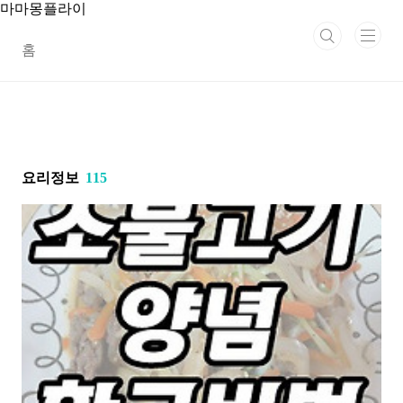
본문 바로가기
마마몽플라이
홈
요리정보
115