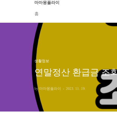
본문 바로가기
마마몽플라이
홈
생활정보
연말정산 환급금 조회
by 마마몽플라이
2023. 11. 19.