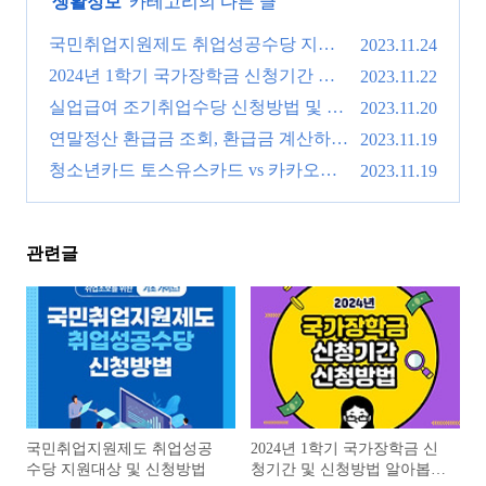
'
생활정보
' 카테고리의 다른 글
국민취업지원제도 취업성공수당 지원
2023.11.24
대상 및 신청방법
2024년 1학기 국가장학금 신청기간 및
(0)
2023.11.22
신청방법 알아봅시다.
실업급여 조기취업수당 신청방법 및 신
(0)
2023.11.20
청금액!
연말정산 환급금 조회, 환급금 계산하는
(0)
2023.11.19
방법 !
청소년카드 토스유스카드 vs 카카오뱅
(0)
2023.11.19
크 미니
(0)
관련글
국민취업지원제도 취업성공
2024년 1학기 국가장학금 신
수당 지원대상 및 신청방법
청기간 및 신청방법 알아봅시