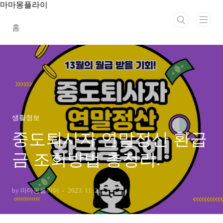
본문 바로가기
마마몽플라이
홈
생활정보
중도퇴사자 연말정산 환급
금 조회방법 총정리.
by 마마몽플라이
2023. 11. 21.