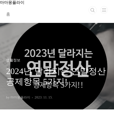
본문 바로가기
마마몽플라이
홈
생활정보
2024년 달라지는 연말정산
공제항목 5가지!
by 마마몽플라이
2023. 11. 15.