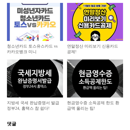
청소년카드 토스유스카드 vs
연말정산 미리보기 신용카드
카카오뱅크 미니
공제!
지방세 국세 완납증명서 발급
현금영수증 소득공제 한도 환
정부24, 홈택스 참 쉽다!
급액 올리는 팁!
댓글