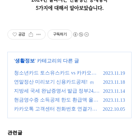
5가지에 대해서 알아보았습니다.
공감
구독하기
'
생활정보
' 카테고리의 다른 글
청소년카드 토스유스카드 vs 카카오뱅
2023.11.19
크 미니
연말정산 미리보기 신용카드공제!
(0)
2023.11.18
(0)
지방세 국세 완납증명서 발급 정부24,
2023.11.14
홈택스 참 쉽다!
현금영수증 소득공제 한도 환급액 올리
(0)
2023.11.13
는 팁!
카카오톡 고객센터 전화번호 연결가능?
(0)
2022.10.05
(0)
관련글