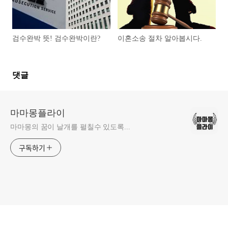
검수완박 뜻! 검수완박이란?
이혼소송 절차 알아봅시다.
댓글
마마몽플라이
마마몽의 꿈이 날개를 펼칠수 있도록...
구독하기