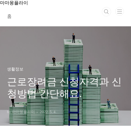
본문 바로가기
마마몽플라이
홈
생활정보
근로장려금 신청자격과 신
청방법 간단해요.
by 마마몽플라이
2022. 5. 4.