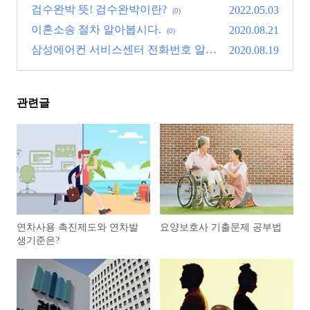
검수완박 뜻! 검수완박이란?
2022.05.03
(0)
이혼소송 절차 알아봅시다.
2020.08.21
(0)
삼성에어컨 서비스센터 전화번호 알아
2020.08.19
봅시다.
(0)
관련글
연차사용 촉진제도와 연차발
요양보호사 기출문제 공부법
생기준은?