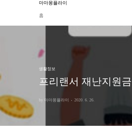
본문 바로가기
마마몽플라이
홈
생활정보
프리랜서 재난지원금 
by 마마몽플라이
2020. 6. 26.