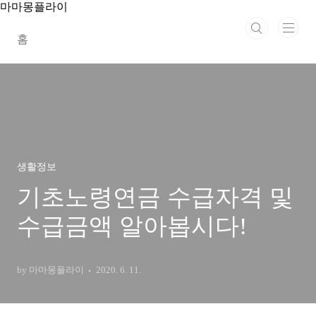
본문 바로가기
마마몽플라이
홈
생활정보
기초노령연금 수급자격 및
수급금액 알아봅시다!
by 마마몽플라이
2020. 6. 11.