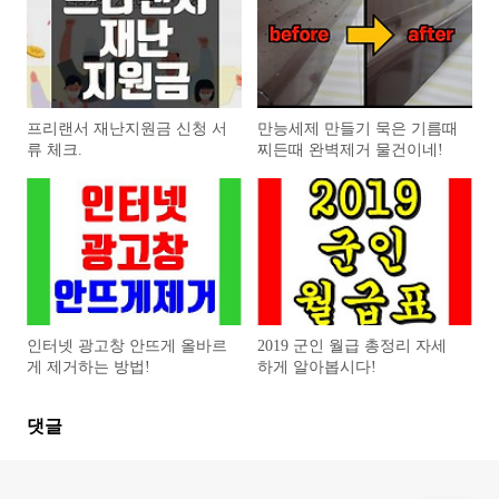
프리랜서 재난지원금 신청 서
만능세제 만들기 묵은 기름때
류 체크.
찌든때 완벽제거 물건이네!
인터넷 광고창 안뜨게 올바르
2019 군인 월급 총정리 자세
게 제거하는 방법!
하게 알아봅시다!
댓글