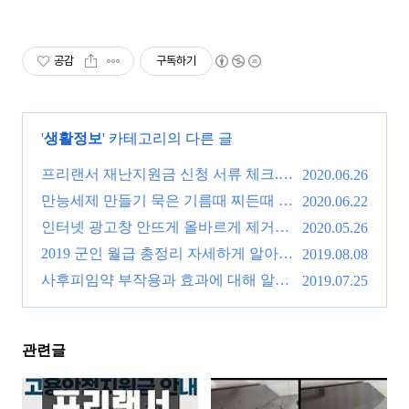
공감
구독하기
'
생활정보
' 카테고리의 다른 글
프리랜서 재난지원금 신청 서류 체크.
2020.06.26
(0)
만능세제 만들기 묵은 기름때 찌든때 완
2020.06.22
벽제거 물건이네!
인터넷 광고창 안뜨게 올바르게 제거하
(0)
2020.05.26
는 방법!
2019 군인 월급 총정리 자세하게 알아봅
(0)
2019.08.08
시다!
사후피임약 부작용과 효과에 대해 알아
(0)
2019.07.25
봅시다.
(0)
관련글