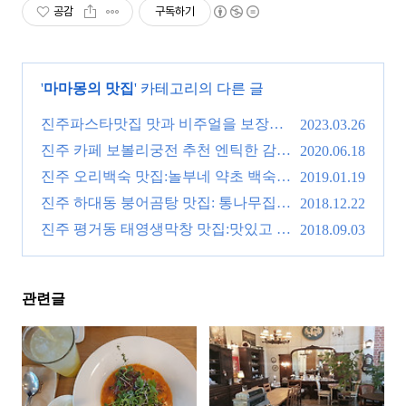
공감
구독하기
'
마마몽의 맛집
' 카테고리의 다른 글
진주파스타맛집 맛과 비주얼을 보장하
2023.03.26
는 "파보르"
진주 카페 보볼리궁전 추천 엔틱한 감성
(0)
2020.06.18
으로 우아한 시간보내기.
진주 오리백숙 맛집:놀부네 약초 백숙
(0)
2019.01.19
건강해지는 한끼!
진주 하대동 붕어곰탕 맛집: 통나무집
(0)
2018.12.22
제대로 맛내는곳!
진주 평거동 태영생막창 맛집:맛있고 친
(0)
2018.09.03
절하네요.
(0)
관련글