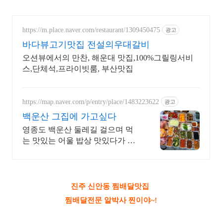
https://m.place.naver.com/restaurant/1309450475
광고
바다뷰고기맛집 전설의우대갈비
오션뷰에서의 만찬, 해운대 맛집,100%그릴링서비
스,단체석,프라이빗룸, 부산맛집
https://map.naver.com/p/entry/place/1483223622
광고
백운산 그집에 가고싶다
영종도 백운산 둘레길 걸으며 먹
는 맛있는 어울 밥상 맛있다가 연
발되는, 정갈하고 건강하며 먹은
후 속편함에 세번 놀라는 진정한
음식
진주 신안동 찜배달맛집
찜배달전문 알박사 찐이야~!