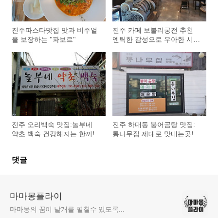
진주파스타맛집 맛과 비주얼
진주 카페 보볼리궁전 추천
을 보장하는 "파보르"
엔틱한 감성으로 우아한 시간
보내기.
진주 오리백숙 맛집:놀부네
진주 하대동 붕어곰탕 맛집:
약초 백숙 건강해지는 한끼!
통나무집 제대로 맛내는곳!
댓글
마마몽플라이
마마몽의 꿈이 날개를 펼칠수 있도록...