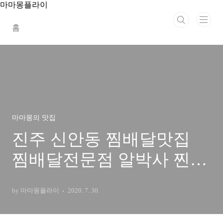
본문 바로가기
마마몽플라이
홈
마마몽의 맛집
진주 신안동 찜배달맛집
찜배달전문점 알박사 찐이
야!
by 마마몽플라이
2020. 7. 30.