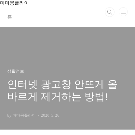
본문 바로가기
마마몽플라이
홈
생활정보
인터넷 광고창 안뜨게 올
바르게 제거하는 방법!
by 마마몽플라이
2020. 5. 26.