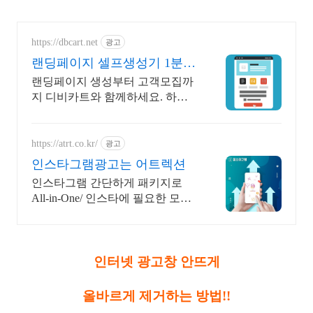
https://dbcart.net
광고
랜딩페이지 셀프생성기 1분이
면 랜딩페이지 완성!
랜딩페이지 생성부터 고객모집까
지 디비카트와 함께하세요. 하루
250원! 호스팅보다 저렴한 가격!
https://atrt.co.kr/
광고
인스타그램광고는 어트렉션
인스타그램 간단하게 패키지로
All-in-One/ 인스타에 필요한 모든
게 가능한곳
인터넷 광고창 안뜨게
올바르게 제거하는 방법!!