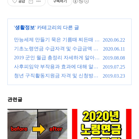
공감
구독하기
'
생활정보
' 카테고리의 다른 글
만능세제 만들기 묵은 기름때 찌든때 완
2020.06.22
벽제거 물건이네!
기초노령연금 수급자격 및 수급금액 알
(0)
2020.06.11
아봅시다!
2019 군인 월급 총정리 자세하게 알아봅
(0)
2019.08.08
시다!
사후피임약 부작용과 효과에 대해 알아
(0)
2019.07.25
봅시다.
청년 구직활동지원금 자격 및 신청방법
(0)
2019.03.23
알아봅시다.
(0)
관련글