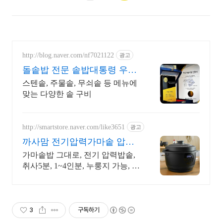
http://blog.naver.com/nf7021122
광고
돌솥밥 전문 솥밥대통령 우수
기술기업 인증
스텐솥, 주물솥, 무쇠솥 등 메뉴에
맞는 다양한 솥 구비
http://smartstore.naver.com/like3651
광고
까사맘 전기압력가마솥 압력
밥 홈쇼핑히트! 전기압력가마
가마솥밥 그대로, 전기 압력밥솥,
솥!
취사5분, 1~4인분, 누룽지 가능, 홈
쇼핑정품 취사 5분 구수한 가마솥
밥 완성! 3세대 전기압력가마솥 출
시!!
3
구독하기