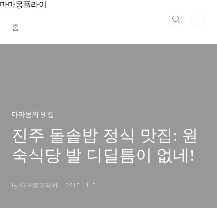
본문 바로가기
마마몽플라이
홈
마마몽의 맛집
진주 돌솥밥 정식 맛집: 원
숙식당 발 디딜틈이 없네!
by 마마몽플라이
2017. 11. 7.