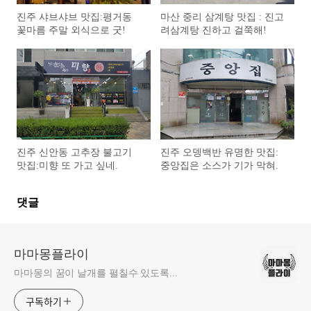
진주 샤브샤브 맛집:평거동
마산 중리 삼계탕 맛집 : 진고
꽃마름 주말 외식으로 굿!
려삼계탕 진하고 걸쭉해!
진주 신안동 고추장 불고기
진주 오뎅백반 유명한 맛집:
맛집:미향 또 가고 싶네.
중앙집은 소스가 기가 막혀.
댓글
마마몽플라이
마마몽의 꿈이 날개를 펼칠수 있도록...
구독하기