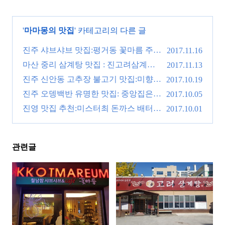
'
마마몽의 맛집
' 카테고리의 다른 글
진주 샤브샤브 맛집:평거동 꽃마름 주말
2017.11.16
외식으로 굿!
마산 중리 삼계탕 맛집 : 진고려삼계탕
(0)
2017.11.13
진하고 걸쭉해!
진주 신안동 고추장 불고기 맛집:미향
(0)
2017.10.19
또 가고 싶네.
진주 오뎅백반 유명한 맛집: 중앙집은
(1)
2017.10.05
소스가 기가 막혀.
진영 맛집 추천:미스터최 돈까스 배터지
(0)
2017.10.01
겠네.
(3)
관련글