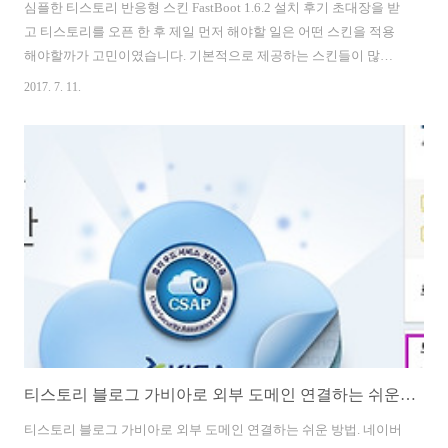
심플한 티스토리 반응형 스킨 FastBoot 1.6.2 설치 후기 초대장을 받
고 티스토리를 오픈 한 후 제일 먼저 해야할 일은 어떤 스킨을 적용
해야할까가 고민이였습니다. 기본적으로 제공하는 스킨들이 많이
있긴 하지만 광고를 달았을때 수익률이 더 좋은 반응형 스킨을 적용
2017. 7. 11.
한다는 것을 알았지요. 너무 화려하지도 않고 심플한 스킨이 없나
돌아다니다가 유명하신 분들의 블로그를 통해서 딱 제마음에 드는
심플한 반응형 스킨을 찾아냈답니다. 이분처럼 깔끔하면 좋겠다라
고 생각을 했는데 할렐루야 본인이 사용하는 스킨을 적용하는 방법
을 올려놓으셨고 컴퓨터 초보인 저도 충분히 따라서 할 수 있었답니
다. 몰랐을때는 안보이더니 알고나니 많은 분들이 사용하고 계셨습
니다. 나의 얼굴과도 같은 블로그스킨인데 좀더 깔끔하고 카테고리
도 ..
티스토리 블로그 가비아로 외부 도메인 연결하는 쉬운 방법.
티스토리 블로그 가비아로 외부 도메인 연결하는 쉬운 방법. 네이버