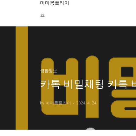
본문 바로가기
마마몽플라이
홈
생활정보
카톡 비밀채팅 카톡 
by 마마몽플라이
2024. 4. 24.