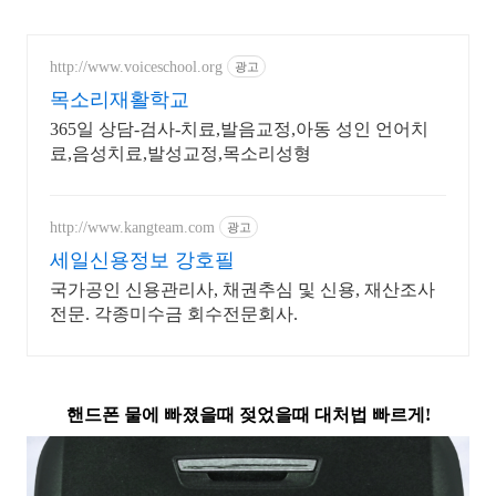
http://www.voiceschool.org
광고
목소리재활학교
365일 상담-검사-치료,발음교정,아동 성인 언어치
료,음성치료,발성교정,목소리성형
http://www.kangteam.com
광고
세일신용정보 강호필
국가공인 신용관리사, 채권추심 및 신용, 재산조사
전문. 각종미수금 회수전문회사.
핸드폰 물에 빠졌을때 젖었을때 대처법 빠르게!