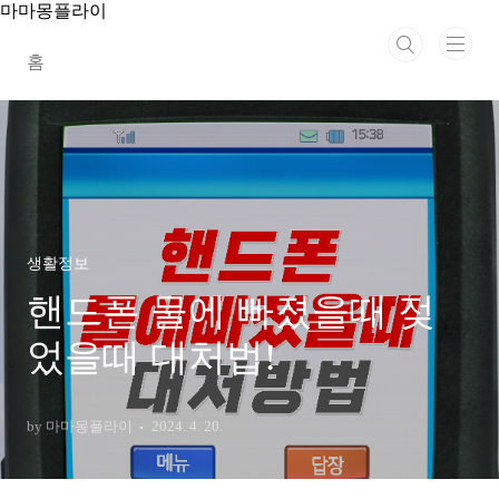
본문 바로가기
마마몽플라이
홈
생활정보
핸드폰 물에 빠졌을때 젖
었을때 대처법!
by 마마몽플라이
2024. 4. 20.