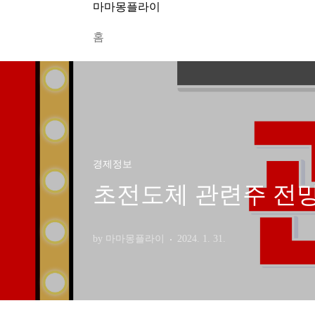
본문 바로가기
마마몽플라이
홈
경제정보
초전도체 관련주 전망 b
by 마마몽플라이
2024. 1. 31.