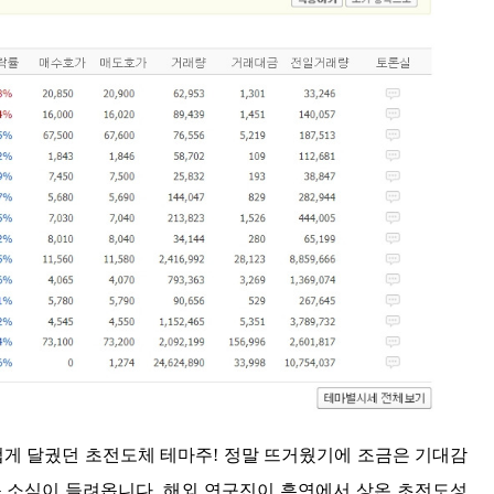
겁게 달궜던 초전도체 테마주! 정말 뜨거웠기에 조금은 기대감
운 소식이 들려옵니다. 해외 연구진이 흑연에서 상온 초전도성