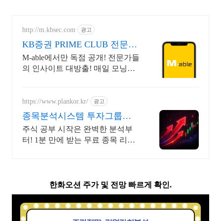
http://m.kbsec.com
광고
KB증권 PRIME CLUB 전문가
와 만나는 맞춤 상담
M-able에서만 독점 공개! 전문가들
의 인사이트 대방출! 매일 모닝전
략부터 마감시황까지 투자전략 제
시 All Day Care!
https://www.plankor.kr/
광고
종목분석시스템 투자그룹플
랜 가입즉시 무료리포트 100%
주식 공부 시작은 완벽한 분석부
터! 1분 만에 받는 무료 종목 리포
트 신청하기
한화오션 주가 및 전망 빠르게 확인.