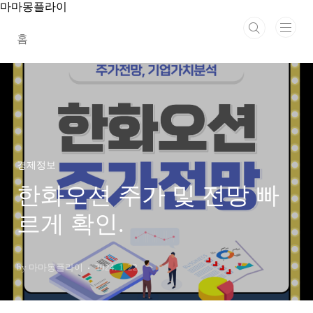
본문 바로가기
마마몽플라이
홈
경제정보
한화오션 주가 및 전망 빠
르게 확인.
by 마마몽플라이
2024. 1. 22.